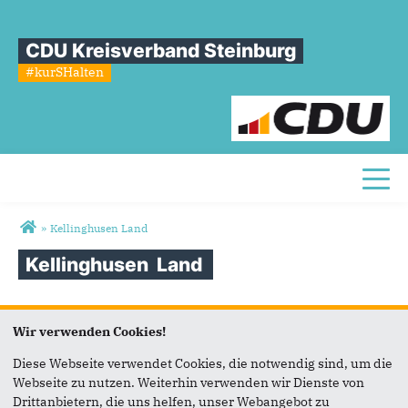
CDU Kreisverband Steinburg
#kurSHalten
Toggl
Sie sind hier
»
Kellinghusen Land
Kellinghusen
Land
Sparkassenweg 4
Wir verwenden Cookies!
25579 Fitzbek
Diese Webseite verwendet Cookies, die notwendig sind, um die
Hans Köper
Webseite zu nutzen. Weiterhin verwenden wir Dienste von
0160/7935988
Drittanbietern, die uns helfen, unser Webangebot zu