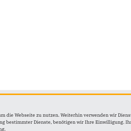
ift
Im Web
um die Webseite zu nutzen. Weiterhin verwenden wir Dienst
 bestimmter Dienste, benötigen wir Ihre Einwilligung. Ihr
isverband Steinburg
Daniel Günther, MdL
ng.