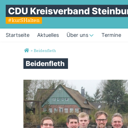
CDU Kreisverband Steinbu
#kurSHalten
Startseite
Aktuelles
Über uns
Termine
Sie sind hier
»
Beidenfleth
Beidenfleth