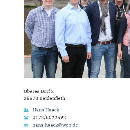
Oberes Dorf 2
25573 Beidenfleth
Hans Haack
0172/6022592
hans-haack@web.de