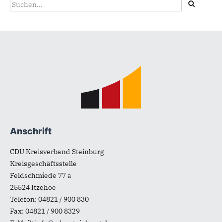
Suchformular
Suche
Fußbereich
Anschrift
CDU Kreisverband Steinburg
Kreisgeschäftsstelle
Feldschmiede 77 a
25524
Itzehoe
Telefon:
04821 / 900 830
Fax:
04821 / 900 8329