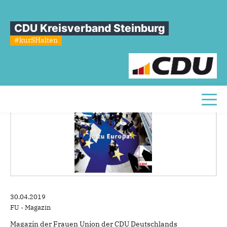
Sie sind hier
»
Frau & Politik 2/2019
CDU Kreisverband Steinburg
Frau
&
Politik
2/2019
#kurSHalten
Toggl
30.04.2019
FU - Magazin
Magazin der Frauen Union der CDU Deutschlands