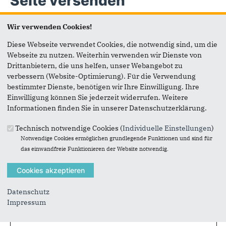
Seite versenden
Wir verwenden Cookies!
Vielen Dank, dass Sie die Inhalte unserer Homepage
weiterempfehlen.
Diese Webseite verwendet Cookies, die notwendig sind, um die
Webseite zu nutzen. Weiterhin verwenden wir Dienste von
Anmerkung: Ihre E-Mail-Adresse wird benötigt um die
Drittanbietern, die uns helfen, unser Webangebot zu
Personen, denen Sie die Seite weiterempfehlen, zu
verbessern (Website-Optimierung). Für die Verwendung
informieren, von wem die Empfehlung kommt, und dass es
bestimmter Dienste, benötigen wir Ihre Einwilligung. Ihre
kein Spam ist.
Einwilligung können Sie jederzeit widerrufen. Weitere
Das mit * gekennzeichnete Feld ist ein Pflichtfeld.
Informationen finden Sie in unserer Datenschutzerklärung.
Eigene E-Mail-Adresse
*
Technisch notwendige Cookies (
Individuelle Einstellungen
)
Notwendige Cookies ermöglichen grundlegende Funktionen und sind für
das einwandfreie Funktionieren der Website notwendig.
Eigener Name
*
Datenschutz
Senden an
*
Impressum