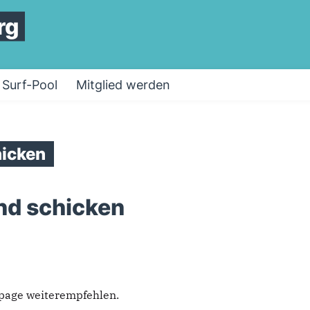
rg
Surf-Pool
Mitglied werden
icken
nd schicken
epage weiterempfehlen.